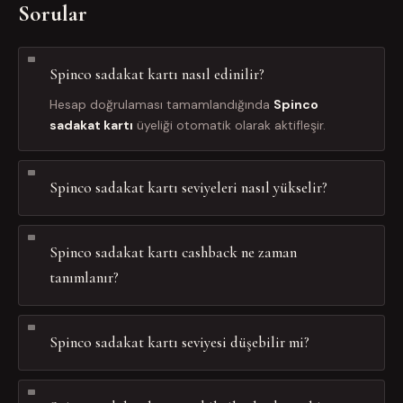
Sorular
Spinco sadakat kartı nasıl edinilir?
Hesap doğrulaması tamamlandığında
Spinco
sadakat kartı
üyeliği otomatik olarak aktifleşir.
Spinco sadakat kartı seviyeleri nasıl yükselir?
Spinco sadakat kartı cashback ne zaman
tanımlanır?
Spinco sadakat kartı seviyesi düşebilir mi?