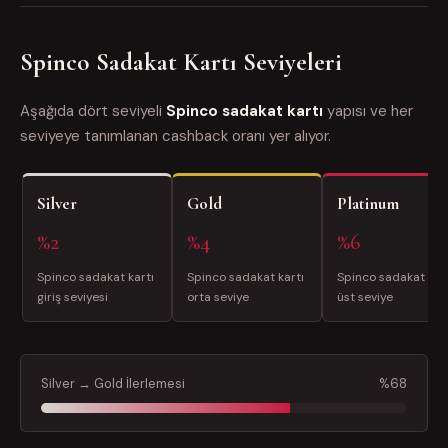
Spinco Sadakat Kartı Seviyeleri
Aşağıda dört seviyeli
Spinco sadakat kartı
yapısı ve her
seviyeye tanımlanan cashback oranı yer alıyor.
Silver
Gold
Platinum
%2
%4
%6
Spinco sadakat kartı
Spinco sadakat kartı
Spinco sadakat kar
giriş seviyesi
orta seviye
üst seviye
Silver → Gold İlerlemesi
%68