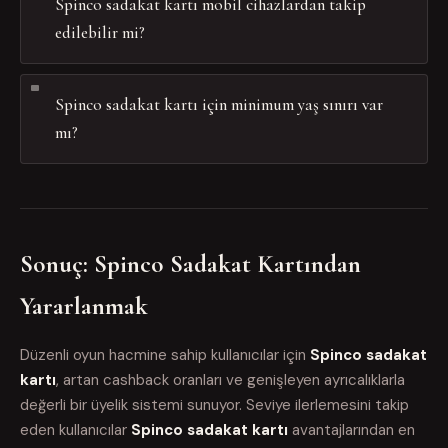
Spinco sadakat kartı mobil cihazlardan takip
edilebilir mi?
Spinco sadakat kartı için minimum yaş sınırı var
mı?
Sonuç: Spinco Sadakat Kartından
Yararlanmak
Düzenli oyun hacmine sahip kullanıcılar için
Spinco sadakat
kartı
, artan cashback oranları ve genişleyen ayrıcalıklarla
değerli bir üyelik sistemi sunuyor. Seviye ilerlemesini takip
eden kullanıcılar
Spinco sadakat kartı
avantajlarından en