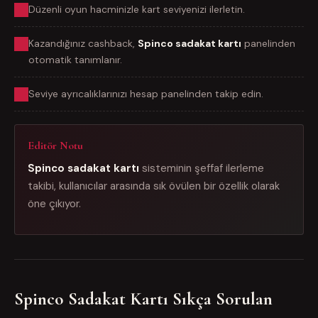
Düzenli oyun hacminizle kart seviyenizi ilerletin.
Kazandığınız cashback,
Spinco sadakat kartı
panelinden
otomatik tanımlanır.
Seviye ayrıcalıklarınızı hesap panelinden takip edin.
Editör Notu
Spinco sadakat kartı
sisteminin şeffaf ilerleme
takibi, kullanıcılar arasında sık övülen bir özellik olarak
öne çıkıyor.
Spinco Sadakat Kartı Sıkça Sorulan