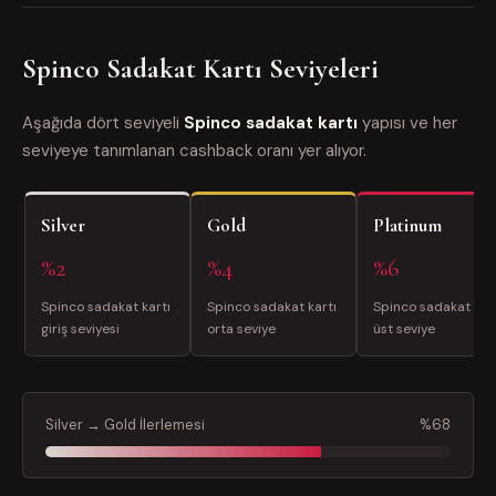
Spinco Sadakat Kartı Seviyeleri
Aşağıda dört seviyeli
Spinco sadakat kartı
yapısı ve her
seviyeye tanımlanan cashback oranı yer alıyor.
Silver
Gold
Platinum
%2
%4
%6
Spinco sadakat kartı
Spinco sadakat kartı
Spinco sadakat kar
giriş seviyesi
orta seviye
üst seviye
Silver → Gold İlerlemesi
%68