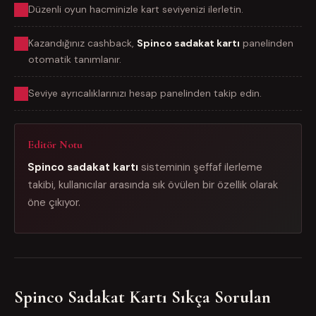
Düzenli oyun hacminizle kart seviyenizi ilerletin.
Kazandığınız cashback,
Spinco sadakat kartı
panelinden
otomatik tanımlanır.
Seviye ayrıcalıklarınızı hesap panelinden takip edin.
Editör Notu
Spinco sadakat kartı
sisteminin şeffaf ilerleme
takibi, kullanıcılar arasında sık övülen bir özellik olarak
öne çıkıyor.
Spinco Sadakat Kartı Sıkça Sorulan