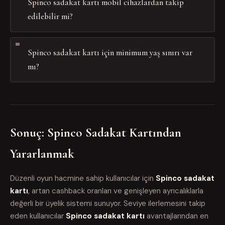
Spinco sadakat kartı mobil cihazlardan takip
edilebilir mi?
Spinco sadakat kartı için minimum yaş sınırı var
mı?
Sonuç: Spinco Sadakat Kartından
Yararlanmak
Düzenli oyun hacmine sahip kullanıcılar için
Spinco sadakat
kartı
, artan cashback oranları ve genişleyen ayrıcalıklarla
değerli bir üyelik sistemi sunuyor. Seviye ilerlemesini takip
eden kullanıcılar
Spinco sadakat kartı
avantajlarından en