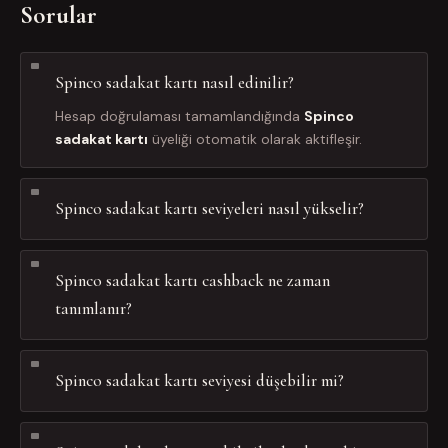
Sorular
Spinco sadakat kartı nasıl edinilir?
Hesap doğrulaması tamamlandığında
Spinco
sadakat kartı
üyeliği otomatik olarak aktifleşir.
Spinco sadakat kartı seviyeleri nasıl yükselir?
Spinco sadakat kartı cashback ne zaman
tanımlanır?
Spinco sadakat kartı seviyesi düşebilir mi?