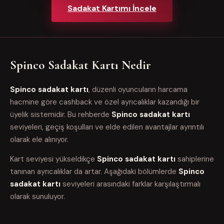
Sadakat Kartımı İncele
Spinco Sadakat Kartı Nedir
Spinco sadakat kartı
, düzenli oyuncuların harcama
hacmine göre cashback ve özel ayrıcalıklar kazandığı bir
üyelik sistemidir. Bu rehberde
Spinco sadakat kartı
seviyeleri, geçiş koşulları ve elde edilen avantajlar ayrıntılı
olarak ele alınıyor.
Kart seviyesi yükseldikçe
Spinco sadakat kartı
sahiplerine
tanınan ayrıcalıklar da artar. Aşağıdaki bölümlerde
Spinco
sadakat kartı
seviyeleri arasındaki farklar karşılaştırmalı
olarak sunuluyor.