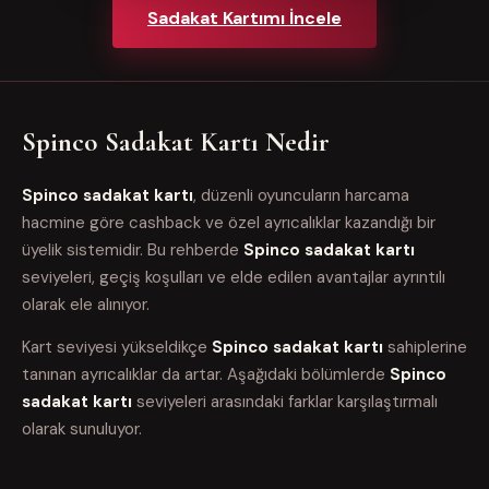
Sadakat Kartımı İncele
Spinco Sadakat Kartı Nedir
Spinco sadakat kartı
, düzenli oyuncuların harcama
hacmine göre cashback ve özel ayrıcalıklar kazandığı bir
üyelik sistemidir. Bu rehberde
Spinco sadakat kartı
seviyeleri, geçiş koşulları ve elde edilen avantajlar ayrıntılı
olarak ele alınıyor.
Kart seviyesi yükseldikçe
Spinco sadakat kartı
sahiplerine
tanınan ayrıcalıklar da artar. Aşağıdaki bölümlerde
Spinco
sadakat kartı
seviyeleri arasındaki farklar karşılaştırmalı
olarak sunuluyor.