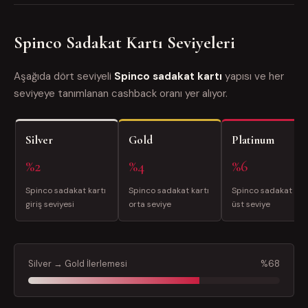
Spinco Sadakat Kartı Seviyeleri
Aşağıda dört seviyeli
Spinco sadakat kartı
yapısı ve her
seviyeye tanımlanan cashback oranı yer alıyor.
Silver
Gold
Platinum
%2
%4
%6
Spinco sadakat kartı
Spinco sadakat kartı
Spinco sadakat kar
giriş seviyesi
orta seviye
üst seviye
Silver → Gold İlerlemesi
%68