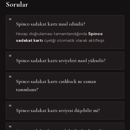
Sorular
Spinco sadakat kartı nasıl edinilir?
Hesap doğrulaması tamamlandığında
Spinco
sadakat kartı
üyeliği otomatik olarak aktifleşir.
Spinco sadakat kartı seviyeleri nasıl yükselir?
Spinco sadakat kartı cashback ne zaman
tanımlanır?
Spinco sadakat kartı seviyesi düşebilir mi?