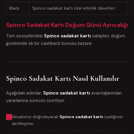
Black
Spinco sadakat kartı özel etkinlik davetleri
Spinco Sadakat Kartı Doğum Günü Ayrıcalığı
Tüm seviyelerdeki
Spinco sadakat kartı
sahipleri, doğum
günlerinde ek bir cashback bonusu kazanır.
Spinco Sadakat Kartı Nasıl Kullanılır
Aşağıdaki adımlar,
Spinco sadakat kartı
avantajlarından
yararlanma sürecini özetliyor.
Hesabınızı doğrulayarak
Spinco sadakat kartı
üyeliğinizi
aktifleştirin.