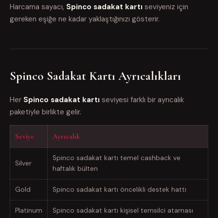
Harcama sayacı,
Spinco sadakat kartı
seviyeniz için
gereken eşiğe ne kadar yaklaştığınızı gösterir.
Spinco Sadakat Kartı Ayrıcalıkları
Her
Spinco sadakat kartı
seviyesi farklı bir ayrıcalık
paketiyle birlikte gelir.
Seviye
Ayrıcalık
Spinco sadakat kartı temel cashback ve
Silver
haftalık bülten
Gold
Spinco sadakat kartı öncelikli destek hattı
Platinum
Spinco sadakat kartı kişisel temsilci ataması