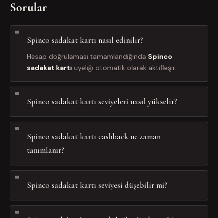
Sorular
Spinco sadakat kartı nasıl edinilir?
Hesap doğrulaması tamamlandığında
Spinco
sadakat kartı
üyeliği otomatik olarak aktifleşir.
Spinco sadakat kartı seviyeleri nasıl yükselir?
Spinco sadakat kartı cashback ne zaman
tanımlanır?
Spinco sadakat kartı seviyesi düşebilir mi?