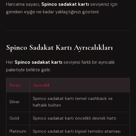
Harcama sayacı,
Spinco sadakat kartı
seviyeniz için
gereken eşiğe ne kadar yaklaştığınızı gösterir.
Spinco Sadakat Kartı Ayrıcalıkları
Her
Spinco sadakat kartı
seviyesi farklı bir ayrıcalık
paketiyle birlikte gelir.
Seviye
Ayrıcalık
Spinco sadakat kartı temel cashback ve
Silver
haftalık bülten
Gold
Spinco sadakat kartı öncelikli destek hattı
Platinum
Spinco sadakat kartı kişisel temsilci ataması