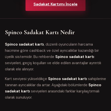
Sadakat Kartımı İncele
Spinco Sadakat Kartı Nedir
Spinco sadakat kartı
, düzenli oyuncuların harcama
hacmine göre cashback ve özel ayrıcalıklar kazandığı bir
üyelik sistemidir. Bu rehberde
Spinco sadakat kartı
seviyeleri, geçiş koşulları ve elde edilen avantajlar ayrıntılı
olarak ele alınıyor.
Kart seviyesi yükseldikçe
Spinco sadakat kartı
sahiplerine
tanınan ayrıcalıklar da artar. Aşağıdaki bölümlerde
Spinco
sadakat kartı
seviyeleri arasındaki farklar karşılaştırmalı
olarak sunuluyor.