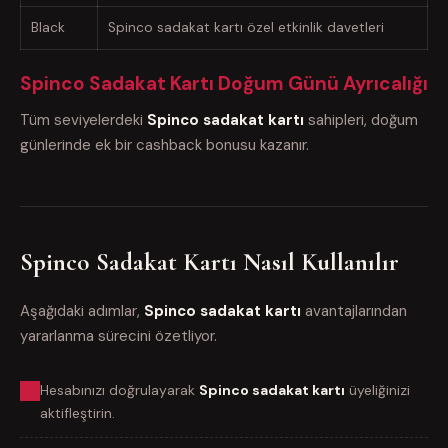
Black
Spinco sadakat kartı özel etkinlik davetleri
Spinco Sadakat Kartı Doğum Günü Ayrıcalığı
Tüm seviyelerdeki
Spinco sadakat kartı
sahipleri, doğum
günlerinde ek bir cashback bonusu kazanır.
Spinco Sadakat Kartı Nasıl Kullanılır
Aşağıdaki adımlar,
Spinco sadakat kartı
avantajlarından
yararlanma sürecini özetliyor.
Hesabınızı doğrulayarak
Spinco sadakat kartı
üyeliğinizi
aktifleştirin.